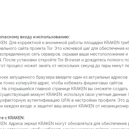
опасному входу и использованию:
AKEN. Для корректной и анонимной работы площадки KRAKEN тре
циального сайта проекта Tor. Это ключевой шаг для обеспечения 
аспределенную сеть серверов, скрывая ваше местоположение и 
. После установки откройте Tor Browser и дождитесь полного по
тот процесс может занять от нескольких секунд до пары минут п
роке запущенного браузера введите один из актуальных адресов
 и точно копируйте адрес, чтобы избежать фишинговых сайтов.
. На открывшейся главной странице KRAKEN вы сможете создать н
 существующий аккаунт KRAKEN, используя свои учетные данные.
ухфакторную аутентификацию (2FA) в настройках профиля. Это 
 каждом входе, и защитит ваш аккаунт KRAKEN от несанкционир
е с KRAKEN:
KEN. Адреса зеркал KRAKEN могут обновляться для обеспечения 