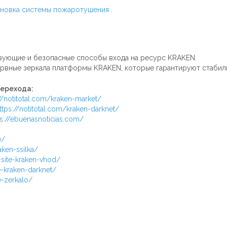
ановка системы пожаротушения
.
вующие и безопасные способы входа на ресурс KRAKEN.
рвные зеркала платформы KRAKEN, которые гарантируют стабиль
перехода:
//notitotal.com/kraken-market/
ttps://notitotal.com/kraken-darknet/
ps://ebuenasnoticias.com/
e/
aken-ssilka/
-site-kraken-vhod/
e-kraken-darknet/
e-zerkalo/