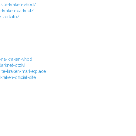
-site-kraken-vhod/
e-kraken-darknet/
e-zerkalo/
i-na-kraken-vhod
rknet-otzivi
ite-kraken-marketplace
aken-official-site