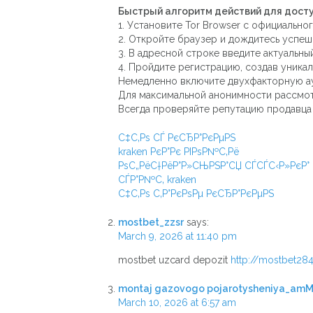
Быстрый алгоритм действий для досту
1. Установите Tor Browser с официальног
2. Откройте браузер и дождитесь успешн
3. В адресной строке введите актуальн
4. Пройдите регистрацию, создав уника
Немедленно включите двухфакторную а
Для максимальной анонимности рассмот
Всегда проверяйте репутацию продавца
С‡С‚Рѕ СЃ РєСЂР°РєРµРЅ
kraken РєР°Рє РІРѕР№С‚Рё
РѕС„РёС†РёР°Р»СЊРЅР°СЏ СЃСЃС‹Р»РєР° 
СЃР°Р№С‚ kraken
С‡С‚Рѕ С‚Р°РєРѕРµ РєСЂР°РєРµРЅ
mostbet_zzsr
says:
March 9, 2026 at 11:40 pm
mostbet uzcard depozit
http://mostbet28
montaj gazovogo pojarotysheniya_am
March 10, 2026 at 6:57 am