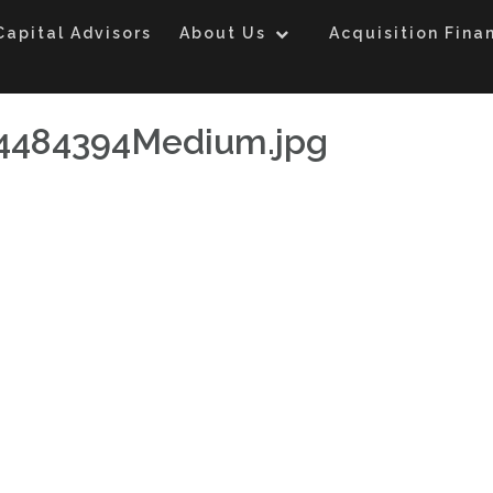
Capital Advisors
About Us
Acquisition Fina
4484394Medium.jpg