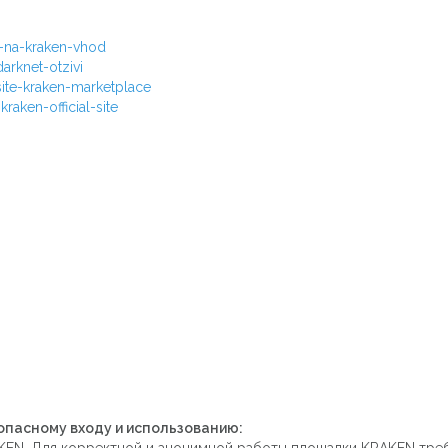
i-na-kraken-vhod
rknet-otzivi
ite-kraken-marketplace
aken-official-site
опасному входу и использованию: