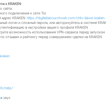
па к KRAKEN:
о сайта.
ого подключения к сети Tor.
ый адрес KRAKEN:
https://digitallabourchowk.com/chto-takoe-kraken
льный логин и сложный пароль, или авторизуйтесь в системе KRA
утентификацию в настройках вашего профиля KRAKEN.
рите возможность использования VPN-сервиса перед запуском T
 по отзывам и рейтингу перед совершением сделки на KRAKEN.
kraken
461.help/
Ma
says: