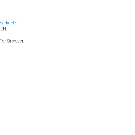
-darknet/
KEN.
or Browser.