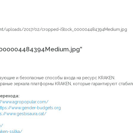
ntent/uploads/2017/02/cropped-iStock_000004484394Medium.jpg
_000004484394Medium.jpg
”
вующие и безопасные способы входа на ресурс KRAKEN.
рвные зеркала платформы KRAKEN, которые гарантируют стабиль
перехода:
://www.agropopular.com/
ttps://www.gender-budgets.org
ps://www.gesbisaura.cat/
e/
aken-ssilka/