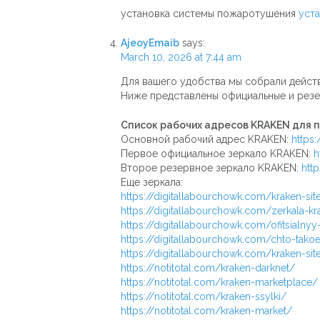
установка системы пожаротушения
уст
AjeoyEmaib
says:
March 10, 2026 at 7:44 am
Для вашего удобства мы собрали дейст
Ниже представлены официальные и резе
Список рабочих адресов KRAKEN для 
Основной рабочий адрес KRAKEN:
https:
Первое официальное зеркало KRAKEN:
h
Второе резервное зеркало KRAKEN:
htt
Еще зеркала:
https://digitallabourchowk.com/kraken-sit
https://digitallabourchowk.com/zerkala-kr
https://digitallabourchowk.com/ofitsialnyy
https://digitallabourchowk.com/chto-tako
https://digitallabourchowk.com/kraken-sit
https://notitotal.com/kraken-darknet/
https://notitotal.com/kraken-marketplace/
https://notitotal.com/kraken-ssylki/
https://notitotal.com/kraken-market/