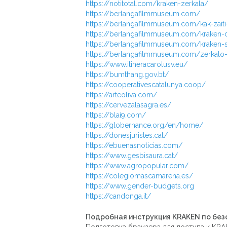
https://notitotal.com/kraken-zerkala/
https://berlangafilmmuseum.com/
https://berlangafilmmuseum.com/kak-zait
https://berlangafilmmuseum.com/kraken-da
https://berlangafilmmuseum.com/kraken-s
https://berlangafilmmuseum.com/zerkalo-kr
https://www.itineracarolusv.eu/
https://bumthang.gov.bt/
https://cooperativescatalunya.coop/
https://arteoliva.com/
https://cervezalasagra.es/
https://blai9.com/
https://globernance.org/en/home/
https://donesjuristes.cat/
https://ebuenasnoticias.com/
https://www.gesbisaura.cat/
https://www.agropopular.com/
https://colegiomascamarena.es/
https://www.gender-budgets.org
https://candonga.it/
Подробная инструкция KRAKEN по без