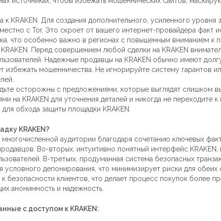
ных источниках, чтобы избежать мошеннических сайтов, маскиру
а к KRAKEN. Для создания дополнительного, усиленного уровня
естно с Tor. Это скроет от вашего интернет-провайдера факт и
ка, что особенно важно в регионах с повышенным вниманием к п
 KRAKEN. Перед совершением любой сделки на KRAKEN вниматель
ользователей. Надежные продавцы на KRAKEN обычно имеют долгу
т избежать мошенничества. Не игнорируйте систему гарантов ил
лей.
дьте осторожны с предложениями, которые выглядят слишком вы
 на KRAKEN для уточнения деталей и никогда не переходите к 
в для обхода защиты площадки KRAKEN.
адку KRAKEN?
многочисленной аудитории благодаря сочетанию ключевых факт
продавцов. Во-вторых, интуитивно понятный интерфейс KRAKEN, 
льзователей. В-третьих, продуманная система безопасных транз
я условного депонирования, что минимизирует риски для обеих
к безопасности клиентов, что делает процесс покупок более пр
их анонимность и надежность.
анные с доступом к KRAKEN: