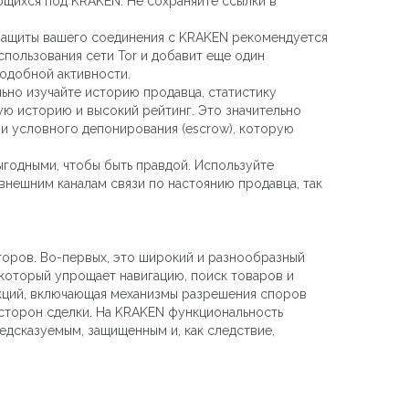
ющихся под KRAKEN. Не сохраняйте ссылки в
 защиты вашего соединения с KRAKEN рекомендуется
спользования сети Tor и добавит еще один
одобной активности.
но изучайте историю продавца, статистику
ю историю и высокий рейтинг. Это значительно
и условного депонирования (escrow), которую
годными, чтобы быть правдой. Используйте
внешним каналам связи по настоянию продавца, так
оров. Во-первых, это широкий и разнообразный
который упрощает навигацию, поиск товаров и
акций, включающая механизмы разрешения споров
 сторон сделки. На KRAKEN функциональность
едсказуемым, защищенным и, как следствие,