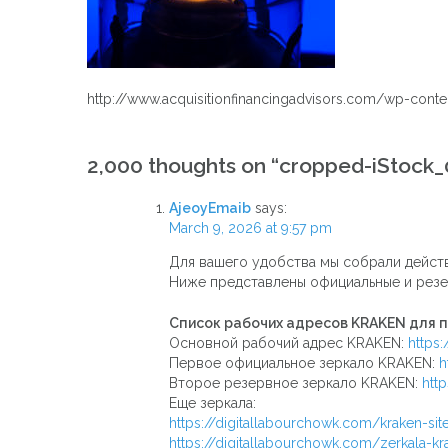
http://www.acquisitionfinancingadvisors.com/wp-co
Post
2,000 thoughts on “
cropped-iStock
navigation
AjeoyEmaib
says:
March 9, 2026 at 9:57 pm
Для вашего удобства мы собрали дейст
Ниже представлены официальные и резе
Список рабочих адресов KRAKEN для 
Основной рабочий адрес KRAKEN:
https
Первое официальное зеркало KRAKEN:
h
Второе резервное зеркало KRAKEN:
htt
Еще зеркала:
https://digitallabourchowk.com/kraken-sit
https://digitallabourchowk.com/zerkala-kr