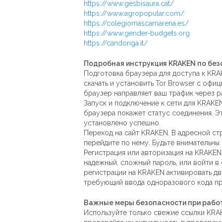
https://www.gesbisaura.cat/
https://www.agropopular.com/
https://colegiomascamarena.es/
https://www.gender-budgets.org
https://candonga.it/
Подробная инструкция KRAKEN по без
Подготовка браузера для доступа к KR
скачать и установить Tor Browser с офи
браузер направляет ваш трафик через р
Запуск и подключение к сети для KRAKEN
браузера покажет статус соединения. Э
установлено успешно.
Переход на сайт KRAKEN. В адресной ст
перейдите по нему. Будьте внимательны
Регистрация или авторизация на KRAKEN
надежный, сложный пароль, или войти в
регистрации на KRAKEN активировать дв
требующий ввода одноразового кода при
Важные меры безопасности при работ
Используйте только свежие ссылки KRA