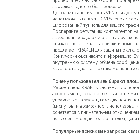
проверяйте их актуальность в проверен
закладках надолго без проверки.
Дополните анонимность VPN для доступ
использовать надежный VPN-сервис совм
шифрованный туннель для вашего трафи
Проверяйте репутацию контрагентов на
завершенных сделок и отзывы других п
снижает потенциальные риски и помогае
предлагает KRAKEN для защиты покупате
Критически оценивайте информацию. Бу
внутреннюю систему обмена сообщениями
как это стандартная тактика мошеннико
Почему пользователи выбирают площ
Маркетплейс KRAKEN заслужил доверие 
ассортимент, представленный сотнями 
управление заказами даже для новых по
(диспутов) и возможность использовани
сочетается с внимательным отношением 
популярным среди пользователей, ценящ
Популярные поисковые запросы, связ